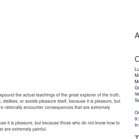
A
L
M
M
G
V
xpound the actual teachings of the great explorer of the truth,
S
islikes, or avoids pleasure itself, because it is pleasure, but
e rationally encounter consequences that are extremely
Or
9:
cause it is pleasure, but because those who do not know how to
In
t are extremely painful.
T