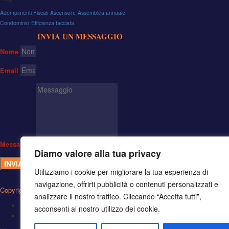
Adempimenti Fiscali
Ascensore
Assemblea annuale
Condominio
Efficienza facciata
INVIA UN MESSAGGIO
Nome
Email
Messaggio
Diamo valore alla tua privacy
INVIA
Utilizziamo i cookie per migliorare la tua esperienza di
navigazione, offrirti pubblicità o contenuti personalizzati e
Copyrights © 2025 STUDIO VERCHIANI - Tutti i diritti sono riservati
analizzare il nostro traffico. Cliccando “Accetta tutti”,
Cookie Policy
acconsenti al nostro utilizzo dei cookie.
Privacy Policy