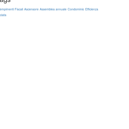
empimenti Fiscali
Ascensore
Assemblea annuale
Condominio
Efficienza
ciata