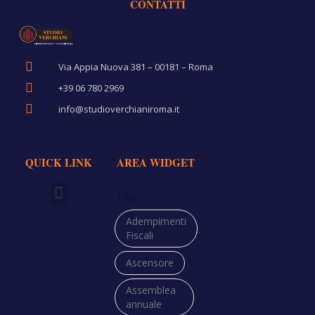
CONTATTI
Via Appia Nuova 381 – 00181 – Roma
+39 06 780 2969
info@studioverchianiroma.it
QUICK LINK
AREA WIDGET
Tag
Richiedi Preventivo
Adempimenti
Fiscali
Ascensore
Assemblea
annuale