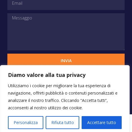
INVIA
Diamo valore alla tua privacy
Utilizziamo i cookie per migliorare la tua esperienza di
Copyrights © 2025 STUDIO VERCHIANI - Tutti i
diritti sono riservati
navigazione, offrirti pubblicità o contenuti personalizzati e
analizzare il nostro traffico. Cliccando “Accetta tutti”,
acconsenti al nostro utilizzo dei cookie.
Progetto by Pubblicita Online Roma
– Email:
Personalizza
Rifiuta tutto
Accettare tutto
info@pubblicitaonlineroma.com