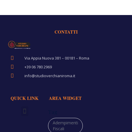
CONTATTI
Via Appia Nuova 381 – 00181 – Roma
+39 06 780 2969
info@studioverchianiroma.it
QUICK LINK
AREA WIDGET
Tag
Richiedi Preventivo
Adempimenti
Fiscali