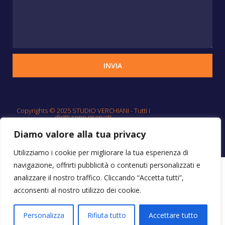
INVIA
Copyrights © 2025 STUDIO VERCHIANI - Tutti i
diritti sono riservati
Diamo valore alla tua privacy
Utilizziamo i cookie per migliorare la tua esperienza di
navigazione, offrirti pubblicità o contenuti personalizzati e
Progetto by Pubblicita Online Roma
– Email:
analizzare il nostro traffico. Cliccando “Accetta tutti”,
info@pubblicitaonlineroma.com
acconsenti al nostro utilizzo dei cookie.
Personalizza
Rifiuta tutto
Accettare tutto