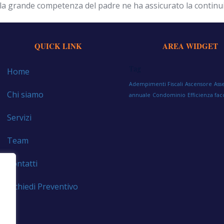
la grande competenza del padre ne ha assicurato la continui
QUICK LINK
AREA WIDGET
Tag
Home
Adempimenti Fiscali
Ascensore
Ass
Chi siamo
annuale
Condominio
Efficienza fac
Servizi
Team
Contatti
Richiedi Preventivo